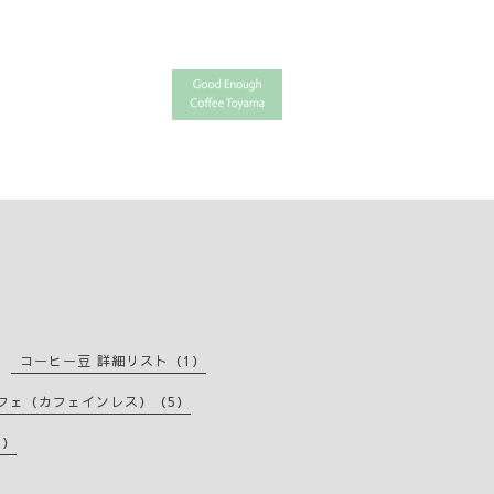
ト
コーヒー豆 詳細リスト（1）
フェ（カフェインレス）（5）
4）