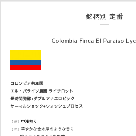
銘柄別 定番
Colombia Finca El Paraiso Ly
コロンビア共和国
エル・パライソ農園 ライチロット
長時間発酵+ダブルアナエロビック
サーマルショック+
ウォッシュプロセス
中浅煎り
【焙】
華やかな金木犀のような香り
【味】