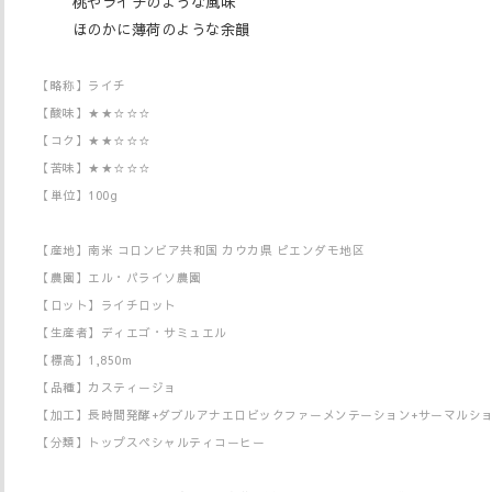
桃やライチのような風味
ほのかに薄荷のような余韻
【略称】ライチ
【酸味】★★☆☆☆
【コク】★★☆☆☆
【苦味】★★☆☆☆
【単位】100g
【産地】
南米 コロンビア共和国 カウカ県 ピエンダモ地区
【農園】エル・パライソ農園
【ロット】ライチロット
【生産者】ディエゴ・サミュエル
【標高】1,850m
【品種】カスティージョ
【加工】長時間発酵+ダブルアナエロビックファーメンテーション+
サーマルショ
【分類】トップスペシャルティコーヒー