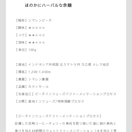
ほのかにハーバルな余韻
【略称】シマレンピーチ
【酸味】★☆☆☆☆
【コク】★★☆☆☆
【苦味】★★☆☆☆
【単位】100g
【産地】インドネシア共和国 北スマトラ州 カロ県 メレク地区
【標高】1,200-1,400m
【農園】シマレン農園
【品種】カティモール
【生産加工】ピーチインフューズドファーメンテーションプロセス
【分類】産地インフューズ/特殊発酵プロセス
【ピーチインフューズドファーメンテーションプロセス】
収穫した完熟コーヒーチェリーの果肉を取り除いた後に桃の果肉と
果汁を加え48時間のウェットファーメンテーション（水を加えて発