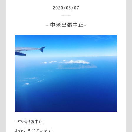
2020
/
03
/
07
- 中米出張中止-
- 中米出張中止-
おはようございます。