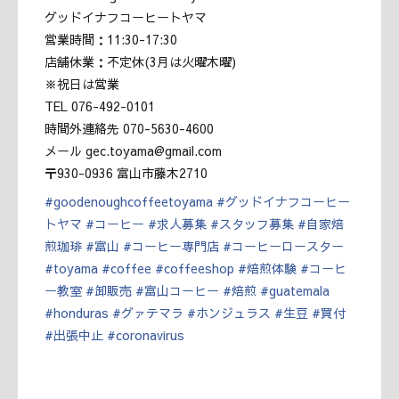
グッドイナフコーヒートヤマ
営業時間：11:30-17:30
店舗休業：不定休(3月は火曜木曜)
※祝日は営業
TEL 076-492-0101
時間外連絡先 070-5630-4600
メール gec.toyama@gmail.com
〒930-0936 富山市藤木2710
#
goodenoughcoffeetoyama
#
グッドイナフコーヒー
トヤマ
#
コーヒー
#
求人募集
#
スタッフ募集
#
自家焙
煎珈琲
#
富山
#
コーヒー専門店
#
コーヒーロースター
#
toyama
#
coffee
#
coffeeshop
#
焙煎体験
#
コーヒ
ー教室
#
卸販売
#
富山コーヒー
#
焙煎
#
guatemala
#
honduras
#
グァテマラ
#
ホンジュラス
#
生豆
#
買付
#
出張中止
#
coronavirus