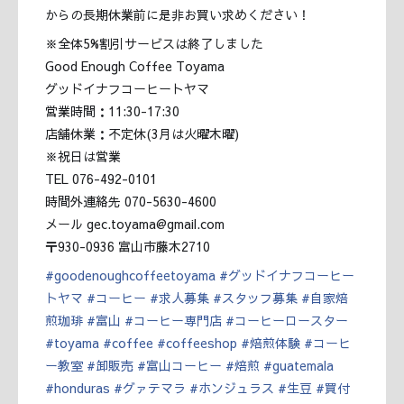
からの長期休業前に是非お買い求めください！
※全体5%割引サービスは終了しました
Good Enough Coffee Toyama
グッドイナフコーヒートヤマ
営業時間：11:30-17:30
店舗休業：不定休(3月は火曜木曜)
※祝日は営業
TEL 076-492-0101
時間外連絡先 070-5630-4600
メール gec.toyama@gmail.com
〒930-0936 富山市藤木2710
#
goodenoughcoffeetoyama
#
グッドイナフコーヒー
トヤマ
#
コーヒー
#
求人募集
#
スタッフ募集
#
自家焙
煎珈琲
#
富山
#
コーヒー専門店
#
コーヒーロースター
#
toyama
#
coffee
#
coffeeshop
#
焙煎体験
#
コーヒ
ー教室
#
卸販売
#
富山コーヒー
#
焙煎
#
guatemala
#
honduras
#
グァテマラ
#
ホンジュラス
#
生豆
#
買付