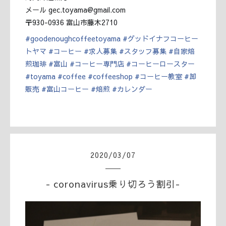
メール gec.toyama@gmail.com
〒930-0936 富山市藤木2710
#
goodenoughcoffeetoyama
#
グッドイナフコーヒー
トヤマ
#
コーヒー
#
求人募集
#
スタッフ募集
#
自家焙
煎珈琲
#
富山
#
コーヒー専門店
#
コーヒーロースター
#
toyama
#
coffee
#
coffeeshop
#
コーヒー教室
#
卸
販売
#
富山コーヒー
#
焙煎
#
カレンダー
2020
/
03
/
07
- coronavirus乗り切ろう割引-