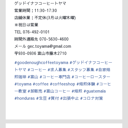
グッドイナフコーヒートヤマ
営業時間：11:30-17:30
店舗休業：不定休(3月は火曜木曜)
※祝日は営業
TEL 076-492-0101
時間外連絡先 070-5630-4600
メール gec.toyama@gmail.com
〒930-0936 富山市藤木2710
#
goodenoughcoffeetoyama
#
グッドイナフコーヒー
トヤマ
#
コーヒー
#
求人募集
#
スタッフ募集
#
自家焙
煎珈琲
#
富山
#
コーヒー専門店
#
コーヒーロースター
#
toyama
#
coffee
#
coffeeshop
#
焙煎体験
#
コーヒ
ー教室
#
卸販売
#
富山コーヒー
#
焙煎
#
guatemala
#
honduras
#
生豆
#
買付
#
出張中止
#
コロナ対策