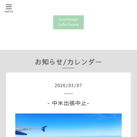
お知らせ/カレンダー
2020
/
03
/
07
- 中米出張中止-