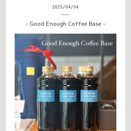
2025
/
04
/
04
- Good Enough Coffee Base -